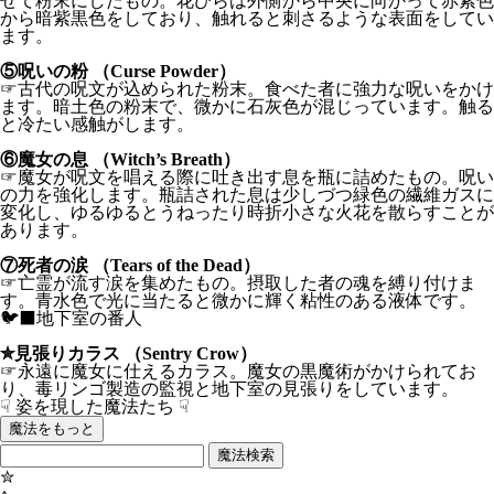
せて粉末にしたもの。花びらは外側から中央に向かって赤紫色
から暗紫黒色をしており、触れると刺さるような表面をしてい
ます。
⑤呪いの粉 （Curse Powder）
☞古代の呪文が込められた粉末。食べた者に強力な呪いをかけ
ます。暗土色の粉末で、微かに石灰色が混じっています。触る
と冷たい感触がします。
⑥魔女の息 （Witch’s Breath）
☞魔女が呪文を唱える際に吐き出す息を瓶に詰めたもの。呪い
の力を強化します。瓶詰された息は少しづつ緑色の繊維ガスに
変化し、ゆるゆるとうねったり時折小さな火花を散らすことが
あります。
⑦死者の涙 （Tears of the Dead）
☞亡霊が流す涙を集めたもの。摂取した者の魂を縛り付けま
す。青水色で光に当たると微かに輝く粘性のある液体です。
🐦‍⬛地下室の番人
✮見張りカラス （Sentry Crow）
☞永遠に魔女に仕えるカラス。魔女の黒魔術がかけられてお
り、毒リンゴ製造の監視と地下室の見張りをしています。
☟ 姿を現した魔法たち ☟
魔法をもっと
魔法検索
✮