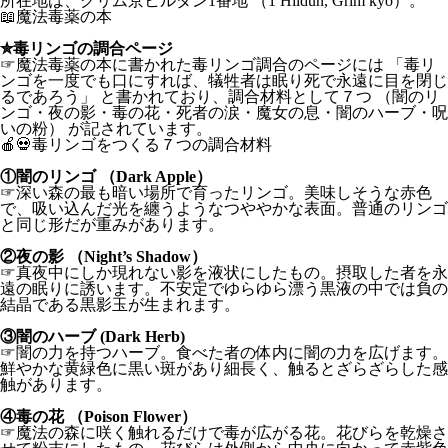
所在地は、グリム京ヒルダン1番地 （1 Hildun, Grim kyo）。
📖魔法毒薬の本
✮毒リンゴの調合ページ
☞魔法毒薬の本に書かれた毒リンゴ調合のページには 「毒リ
ンゴを一度でも口にすれば、犠牲者は眠り死で永遠に目を閉じ
るであろう」 と書かれており、調合材料として７つ （闇のリ
ンゴ・夜の影・毒の花・死者の涙・魔女の息・闇のハーブ・呪
いの粉） が記されています。
🍎💀毒リンゴをつくる７つの調合材料
①闇のリンゴ （Dark Apple）
☞深い森の最も暗い場所で育ったリンゴ。美味しそうな赤色
で、吸い込んだ光を纏うようなつややかな表面。普通のリンゴ
と同じ形だが重みがあります。
②夜の影 （Night’s Shadow）
☞真夜中にしか現れない影を液状にしたもの。摂取した者を永
遠の眠りに誘います。不安定でゆらゆら漂う黒液の中では負の
結晶である黒影玉が生まれます。
③闇のハーブ (Dark Herb)
☞闇の力を持つハーブ。食べた者の体内に闇の力を広げます。
鮮やかな黄緑色に黒い斑があり細長く、触るとざらざらした感
触があります。
④毒の花 （Poison Flower）
☞魔法の森に咲く触れるだけで毒が広がる花。花びらを乾燥さ