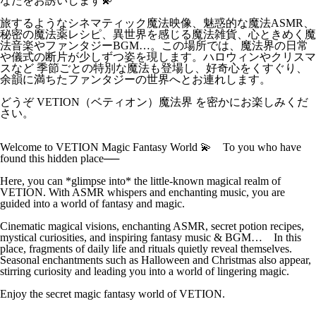
なたをお誘いします💫
旅するようなシネマティック魔法映像、魅惑的な魔法ASMR、
秘密の魔法薬レシピ、異世界を感じる魔法雑貨、心ときめく魔
法音楽やファンタジーBGM…。この場所では、魔法界の日常
や儀式の断片が少しずつ姿を現します。ハロウィンやクリスマ
スなど 季節ごとの特別な魔法も登場し、好奇心をくすぐり、
余韻に満ちたファンタジーの世界へとお連れします。
どうぞ VETION（ベティオン）魔法界 を密かにお楽しみくだ
さい。
Welcome to VETION Magic Fantasy World 💫 To you who have
found this hidden place──
Here, you can *glimpse into* the little-known magical realm of
VETION. With ASMR whispers and enchanting music, you are
guided into a world of fantasy and magic.
Cinematic magical visions, enchanting ASMR, secret potion recipes,
mystical curiosities, and inspiring fantasy music & BGM… In this
place, fragments of daily life and rituals quietly reveal themselves.
Seasonal enchantments such as Halloween and Christmas also appear,
stirring curiosity and leading you into a world of lingering magic.
Enjoy the secret magic fantasy world of VETION.