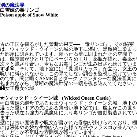
別の魔法界
白雪姫の毒リンゴ
Poison apple of Snow White
古の王国を揺るがした禁断の果実──「毒リンゴ」。その秘密
は、ウィックド・クイーンの城の地下に潜む、黒魔術に染まっ
た部屋に隠されています。湿った石壁に囲まれたその空間で
は、魔導書がひとりでにページをめくり、薬瓶が揺れ、毒薬が
次々と混ざり合い、今もなお毒リンゴが生み出され続けていま
す🍎💀。そして、地下室には「見張りカラス」が立ち、女王の
呪いに縛られながら、この果てしない調合を監視し続けている
のです。闇に囁くASMR音とダークファンタジーな魔法音楽に
包まれながら、禁断の魔法世界の一端を覗き込んでください。
🏰女王魔女の城
✮ウィックド・クイーン城 （Wicked Queen Castle）
☞白雪姫の継母である女王ウィックド・クイーンの城。地下の
湿った重いドアの先にある薄暗い地下室では、魔女がこの世を
去った現在も強力な黒魔術により毒リンゴが自動製造されてい
ます。
壁には古い魔法書や呪文が書かれた巻物が掛けられており、棚
には液体や奇妙な生物が入った様々な瓶やフラスコが並んでい
て、どこか不気味な雰囲気が漂っています。