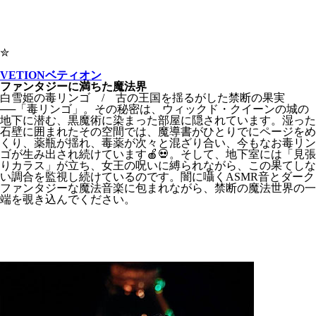
✮
VETION
ベティオン
ファンタジーに満ちた魔法界
白雪姫の毒リンゴ / 古の王国を揺るがした禁断の果実
──「毒リンゴ」。その秘密は、ウィックド・クイーンの城の
地下に潜む、黒魔術に染まった部屋に隠されています。湿った
石壁に囲まれたその空間では、魔導書がひとりでにページをめ
くり、薬瓶が揺れ、毒薬が次々と混ざり合い、今もなお毒リン
ゴが生み出され続けています🍎💀。そして、地下室には「見張
りカラス」が立ち、女王の呪いに縛られながら、この果てしな
い調合を監視し続けているのです。闇に囁くASMR音とダーク
ファンタジーな魔法音楽に包まれながら、禁断の魔法世界の一
端を覗き込んでください。