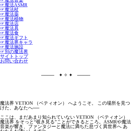
☞魔法音楽
☞魔法ASMR
☞魔法杖
☞魔法薬
☞魔法植物
☞魔法店
☞魔法具
☞魔法食
☞魔法ギフト
☞魔法界キャラ
☞魔法施設
☞別の魔法界
サイトトップ
お問い合わせ
──── ✦ ✧ ✦ ────
魔法界 VETION （ベティオン） へようこそ。 この場所を見つ
けた、あなたへ──
ここは、まだあまり知られていない VETION （ベティオン）
魔法界 をそっと“覗き見る”ことができるところ。ASMRや魔法
音楽が響き、ファンタジーと魔法に満ちた息づく異世界へ あ