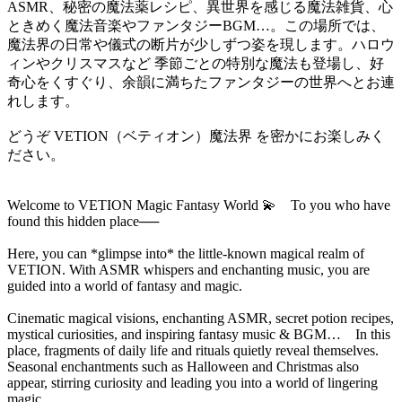
ASMR、秘密の魔法薬レシピ、異世界を感じる魔法雑貨、心
ときめく魔法音楽やファンタジーBGM…。この場所では、
魔法界の日常や儀式の断片が少しずつ姿を現します。ハロウ
ィンやクリスマスなど 季節ごとの特別な魔法も登場し、好
奇心をくすぐり、余韻に満ちたファンタジーの世界へとお連
れします。
どうぞ VETION（ベティオン）魔法界 を密かにお楽しみく
ださい。
Welcome to VETION Magic Fantasy World 💫 To you who have
found this hidden place──
Here, you can *glimpse into* the little-known magical realm of
VETION. With ASMR whispers and enchanting music, you are
guided into a world of fantasy and magic.
Cinematic magical visions, enchanting ASMR, secret potion recipes,
mystical curiosities, and inspiring fantasy music & BGM… In this
place, fragments of daily life and rituals quietly reveal themselves.
Seasonal enchantments such as Halloween and Christmas also
appear, stirring curiosity and leading you into a world of lingering
magic.