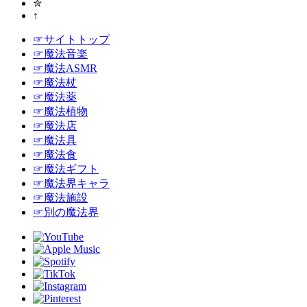
✮
↑
☞サイトトップ
☞魔法音楽
☞魔法ASMR
☞魔法杖
☞魔法薬
☞魔法植物
☞魔法店
☞魔法具
☞魔法食
☞魔法ギフト
☞魔法界キャラ
☞魔法施設
☞別の魔法界