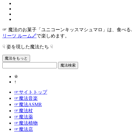
☞ 魔法のお菓子「ユニコーンキッスマシュマロ」は、食べる
リーツ ルーム🔗
で楽しめます。
☟ 姿を現した魔法たち ☟
魔法をもっと
魔法検索
✮
↑
☞サイトトップ
☞魔法音楽
☞魔法ASMR
☞魔法杖
☞魔法薬
☞魔法植物
☞魔法店