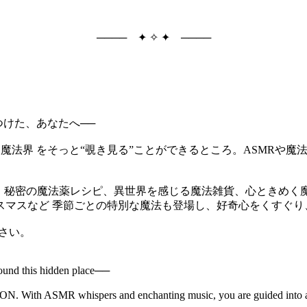
──── ✦ ✧ ✦ ────
見つけた、あなたへ──
） 魔法界 をそっと“覗き見る”ことができるところ。ASMR
、秘密の魔法薬レシピ、異世界を感じる魔法雑貨、心ときめく
スマスなど 季節ごとの特別な魔法も登場し、好奇心をくすぐり
ださい。
nd this hidden place──
ION. With ASMR whispers and enchanting music, you are guided into a