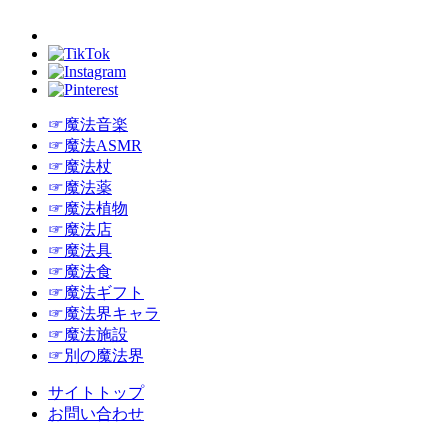
☞魔法音楽
☞魔法ASMR
☞魔法杖
☞魔法薬
☞魔法植物
☞魔法店
☞魔法具
☞魔法食
☞魔法ギフト
☞魔法界キャラ
☞魔法施設
☞別の魔法界
サイトトップ
お問い合わせ