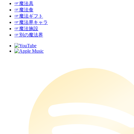
☞魔法具
☞魔法食
☞魔法ギフト
☞魔法界キャラ
☞魔法施設
☞別の魔法界