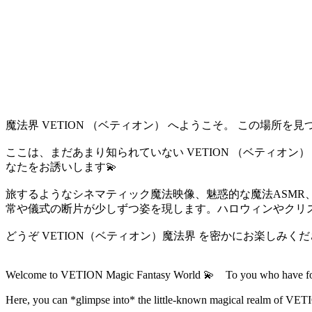
魔法界 VETION （ベティオン） へようこそ。 この場所を
ここは、まだあまり知られていない VETION （ベティオン
なたをお誘いします💫
旅するようなシネマティック魔法映像、魅惑的な魔法ASMR
常や儀式の断片が少しずつ姿を現します。ハロウィンやクリ
どうぞ VETION（ベティオン）魔法界 を密かにお楽しみく
Welcome to VETION Magic Fantasy World 💫 To you who have fou
Here, you can *glimpse into* the little-known magical realm of VET