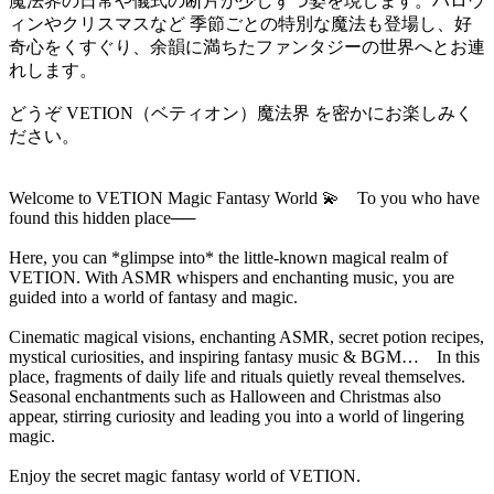
魔法界の日常や儀式の断片が少しずつ姿を現します。ハロウ
ィンやクリスマスなど 季節ごとの特別な魔法も登場し、好
奇心をくすぐり、余韻に満ちたファンタジーの世界へとお連
れします。
どうぞ VETION（ベティオン）魔法界 を密かにお楽しみく
ださい。
Welcome to VETION Magic Fantasy World 💫 To you who have
found this hidden place──
Here, you can *glimpse into* the little-known magical realm of
VETION. With ASMR whispers and enchanting music, you are
guided into a world of fantasy and magic.
Cinematic magical visions, enchanting ASMR, secret potion recipes,
mystical curiosities, and inspiring fantasy music & BGM… In this
place, fragments of daily life and rituals quietly reveal themselves.
Seasonal enchantments such as Halloween and Christmas also
appear, stirring curiosity and leading you into a world of lingering
magic.
Enjoy the secret magic fantasy world of VETION.