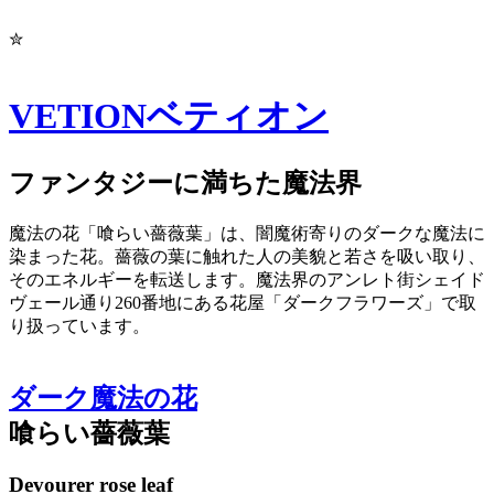
✮
VETION
ベティオン
ファンタジーに満ちた魔法界
魔法の花「喰らい薔薇葉」は、闇魔術寄りのダークな魔法に
染まった花。薔薇の葉に触れた人の美貌と若さを吸い取り、
そのエネルギーを転送します。魔法界のアンレト街シェイド
ヴェール通り260番地にある花屋「ダークフラワーズ」で取
り扱っています。
ダーク魔法の花
喰らい薔薇葉
Devourer rose leaf