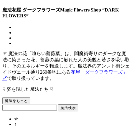
魔法花屋 ダークフラワーズ
Magic Flowers Shop “DARK
FLOWERS”
☞ 魔法の花「喰らい薔薇葉」は、闇魔術寄りのダークな魔
法に染まった花。薔薇の葉に触れた人の美貌と若さを吸い取
り、そのエネルギーを転送します。魔法界のアンレト街シェ
イドヴェール通り260番地にある
花屋「ダークフラワーズ」
🔗
で取り扱っています。
☟ 姿を現した魔法たち ☟
魔法をもっと
魔法検索
✮
↑